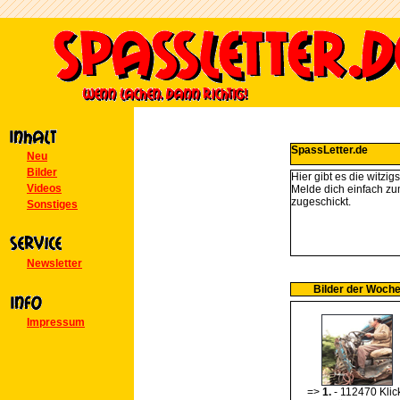
SpassLetter.de
Neu
Bilder
Hier gibt es die witzig
Videos
Melde dich einfach zu
zugeschickt.
Sonstiges
Newsletter
Bilder der Woch
Impressum
=>
1.
- 112470 Klic