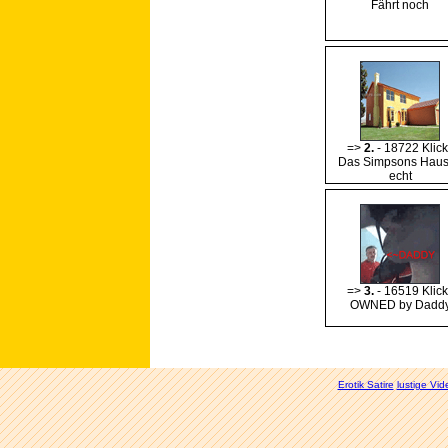
Fährt noch
=>
2.
- 18722 Klick
Das Simpsons Haus
echt
=>
3.
- 16519 Klick
OWNED by Dadd
Erotik Satire
lustige Vid